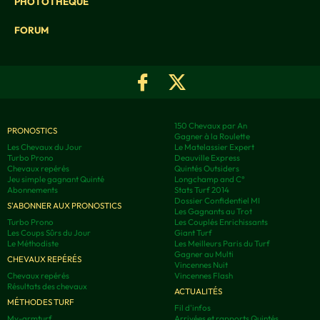
PHOTOTHÈQUE
FORUM
150 Chevaux par An
PRONOSTICS
Gagner à la Roulette
Les Chevaux du Jour
Le Matelassier Expert
Turbo Prono
Deauville Express
Chevaux repérés
Quintés Outsiders
Jeu simple gagnant Quinté
Longchamp and C°
Abonnements
Stats Turf 2014
Dossier Confidentiel MI
S'ABONNER AUX PRONOSTICS
Les Gagnants au Trot
Turbo Prono
Les Couplés Enrichissants
Les Coups Sûrs du Jour
Giant Turf
Le Méthodiste
Les Meilleurs Paris du Turf
Gagner au Multi
CHEVAUX REPÉRÉS
Vincennes Nuit
Chevaux repérés
Vincennes Flash
Résultats des chevaux
ACTUALITÉS
MÉTHODES TURF
Fil d'infos
My-grmturf
Arrivées et rapports Quintés