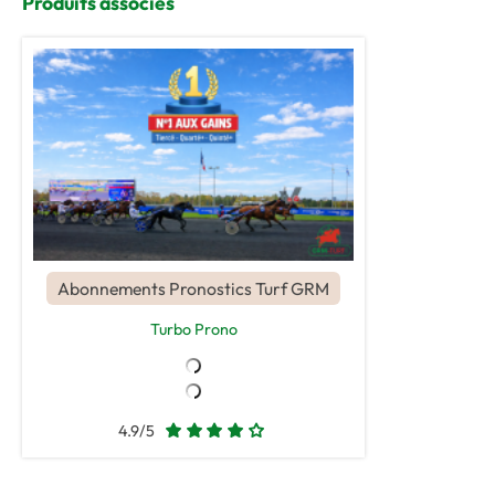
Produits associés
Abonnements Pronostics Turf GRM
Turbo Prono
4.9/5