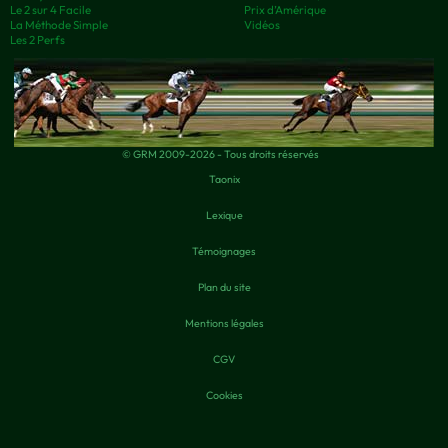
Le 2 sur 4 Facile
Prix d’Amérique
La Méthode Simple
Vidéos
Les 2 Perfs
© GRM 2009-2026 - Tous droits réservés
Taonix
Lexique
Témoignages
Plan du site
Mentions légales
CGV
Cookies