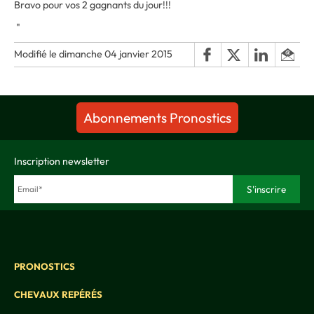
Bravo pour vos 2 gagnants du jour!!!
"
Modifié le dimanche 04 janvier 2015
Abonnements Pronostics
Inscription newsletter
PRONOSTICS
CHEVAUX REPÉRÉS