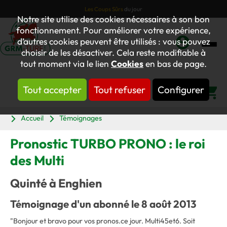
Les Coups Sûrs
du jour
Notre site utilise des cookies nécessaires à son bon
fonctionnement. Pour améliorer votre expérience,
d’autres cookies peuvent être utilisés : vous pouvez
choisir de les désactiver. Cela reste modifiable à
Mon
tout moment via le lien
Cookies
en bas de page.
compte
Tout accepter
Tout refuser
Configurer
Panier
Accueil
Témoignages
Pronostic TURBO PRONO : le roi
des Multi
Quinté à Enghien
Témoignage d'un abonné le 8 août 2013
"Bonjour et bravo pour vos pronos.ce jour. Multi45et6. Soit