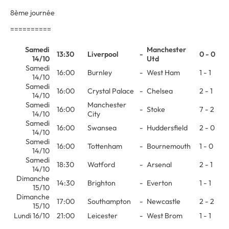
8ème journée
==========
Samedi
Manchester
13:30
Liverpool
-
0 - 0
14/10
Utd
Samedi
16:00
Burnley
-
West Ham
1 - 1
14/10
Samedi
16:00
Crystal Palace
-
Chelsea
2 - 1
14/10
Samedi
Manchester
16:00
-
Stoke
7 - 2
14/10
City
Samedi
16:00
Swansea
-
Huddersfield
2 - 0
14/10
Samedi
16:00
Tottenham
-
Bournemouth
1 - 0
14/10
Samedi
18:30
Watford
-
Arsenal
2 - 1
14/10
Dimanche
14:30
Brighton
-
Everton
1 - 1
15/10
Dimanche
17:00
Southampton
-
Newcastle
2 - 2
15/10
Lundi 16/10
21:00
Leicester
-
West Brom
1 - 1