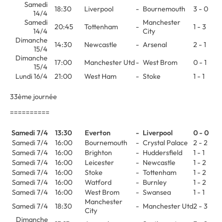
Samedi
18:30
Liverpool
-
Bournemouth
3 - 0
14/4
Samedi
Manchester
20:45
Tottenham
-
1 - 3
14/4
City
Dimanche
14:30
Newcastle
-
Arsenal
2 - 1
15/4
Dimanche
17:00
Manchester Utd
-
West Brom
0 - 1
15/4
Lundi 16/4
21:00
West Ham
-
Stoke
1 - 1
33ème journée
==========
Samedi 7/4
13:30
Everton
-
Liverpool
0 - 0
Samedi 7/4
16:00
Bournemouth
-
Crystal Palace
2 - 2
Samedi 7/4
16:00
Brighton
-
Huddersfield
1 - 1
Samedi 7/4
16:00
Leicester
-
Newcastle
1 - 2
Samedi 7/4
16:00
Stoke
-
Tottenham
1 - 2
Samedi 7/4
16:00
Watford
-
Burnley
1 - 2
Samedi 7/4
16:00
West Brom
-
Swansea
1 - 1
Manchester
Samedi 7/4
18:30
-
Manchester Utd
2 - 3
City
Dimanche