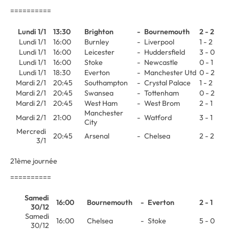
==========
Lundi 1/1
13:30
Brighton
-
Bournemouth
2 - 2
Lundi 1/1
16:00
Burnley
-
Liverpool
1 - 2
Lundi 1/1
16:00
Leicester
-
Huddersfield
3 - 0
Lundi 1/1
16:00
Stoke
-
Newcastle
0 - 1
Lundi 1/1
18:30
Everton
-
Manchester Utd
0 - 2
Mardi 2/1
20:45
Southampton
-
Crystal Palace
1 - 2
Mardi 2/1
20:45
Swansea
-
Tottenham
0 - 2
Mardi 2/1
20:45
West Ham
-
West Brom
2 - 1
Manchester
Mardi 2/1
21:00
-
Watford
3 - 1
City
Mercredi
20:45
Arsenal
-
Chelsea
2 - 2
3/1
21ème journée
==========
Samedi
16:00
Bournemouth
-
Everton
2 - 1
30/12
Samedi
16:00
Chelsea
-
Stoke
5 - 0
30/12