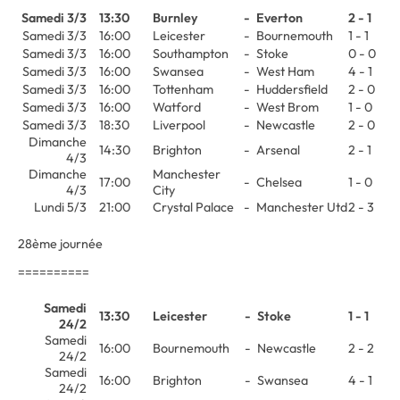
Samedi 3/3
13:30
Burnley
-
Everton
2 - 1
Samedi 3/3
16:00
Leicester
-
Bournemouth
1 - 1
Samedi 3/3
16:00
Southampton
-
Stoke
0 - 0
Samedi 3/3
16:00
Swansea
-
West Ham
4 - 1
Samedi 3/3
16:00
Tottenham
-
Huddersfield
2 - 0
Samedi 3/3
16:00
Watford
-
West Brom
1 - 0
Samedi 3/3
18:30
Liverpool
-
Newcastle
2 - 0
Dimanche
14:30
Brighton
-
Arsenal
2 - 1
4/3
Dimanche
Manchester
17:00
-
Chelsea
1 - 0
4/3
City
Lundi 5/3
21:00
Crystal Palace
-
Manchester Utd
2 - 3
28ème journée
==========
Samedi
13:30
Leicester
-
Stoke
1 - 1
24/2
Samedi
16:00
Bournemouth
-
Newcastle
2 - 2
24/2
Samedi
16:00
Brighton
-
Swansea
4 - 1
24/2