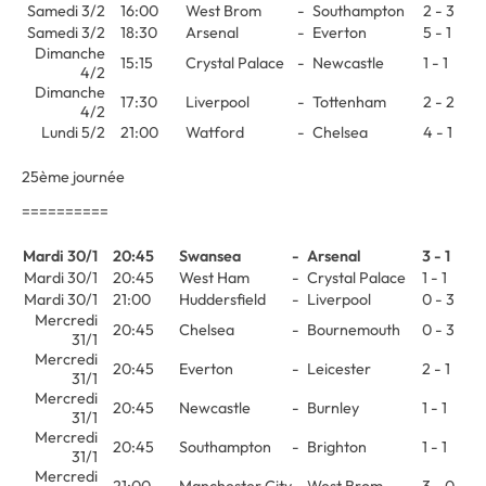
Samedi 3/2
16:00
West Brom
-
Southampton
2 - 3
Samedi 3/2
18:30
Arsenal
-
Everton
5 - 1
Dimanche
15:15
Crystal Palace
-
Newcastle
1 - 1
4/2
Dimanche
17:30
Liverpool
-
Tottenham
2 - 2
4/2
Lundi 5/2
21:00
Watford
-
Chelsea
4 - 1
25ème journée
==========
Mardi 30/1
20:45
Swansea
-
Arsenal
3 - 1
Mardi 30/1
20:45
West Ham
-
Crystal Palace
1 - 1
Mardi 30/1
21:00
Huddersfield
-
Liverpool
0 - 3
Mercredi
20:45
Chelsea
-
Bournemouth
0 - 3
31/1
Mercredi
20:45
Everton
-
Leicester
2 - 1
31/1
Mercredi
20:45
Newcastle
-
Burnley
1 - 1
31/1
Mercredi
20:45
Southampton
-
Brighton
1 - 1
31/1
Mercredi
21:00
Manchester City
-
West Brom
3 - 0