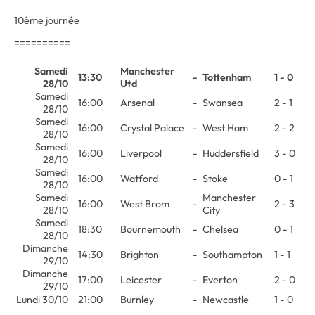
10ème journée
==========
Samedi
Manchester
13:30
-
Tottenham
1 - 0
28/10
Utd
Samedi
16:00
Arsenal
-
Swansea
2 - 1
28/10
Samedi
16:00
Crystal Palace
-
West Ham
2 - 2
28/10
Samedi
16:00
Liverpool
-
Huddersfield
3 - 0
28/10
Samedi
16:00
Watford
-
Stoke
0 - 1
28/10
Samedi
Manchester
16:00
West Brom
-
2 - 3
28/10
City
Samedi
18:30
Bournemouth
-
Chelsea
0 - 1
28/10
Dimanche
14:30
Brighton
-
Southampton
1 - 1
29/10
Dimanche
17:00
Leicester
-
Everton
2 - 0
29/10
Lundi 30/10
21:00
Burnley
-
Newcastle
1 - 0