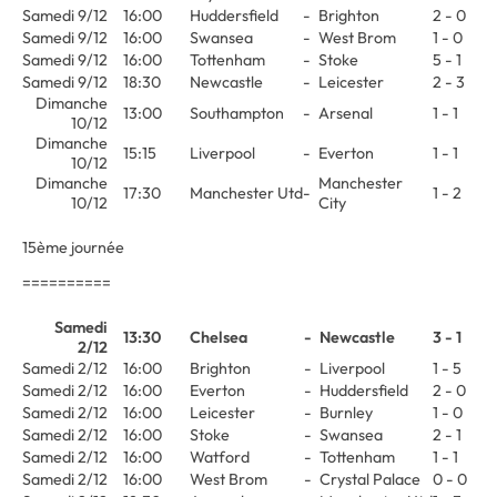
Samedi 9/12
16:00
Huddersfield
-
Brighton
2 - 0
Samedi 9/12
16:00
Swansea
-
West Brom
1 - 0
Samedi 9/12
16:00
Tottenham
-
Stoke
5 - 1
Samedi 9/12
18:30
Newcastle
-
Leicester
2 - 3
Dimanche
13:00
Southampton
-
Arsenal
1 - 1
10/12
Dimanche
15:15
Liverpool
-
Everton
1 - 1
10/12
Dimanche
Manchester
17:30
Manchester Utd
-
1 - 2
10/12
City
15ème journée
==========
Samedi
13:30
Chelsea
-
Newcastle
3 - 1
2/12
Samedi 2/12
16:00
Brighton
-
Liverpool
1 - 5
Samedi 2/12
16:00
Everton
-
Huddersfield
2 - 0
Samedi 2/12
16:00
Leicester
-
Burnley
1 - 0
Samedi 2/12
16:00
Stoke
-
Swansea
2 - 1
Samedi 2/12
16:00
Watford
-
Tottenham
1 - 1
Samedi 2/12
16:00
West Brom
-
Crystal Palace
0 - 0