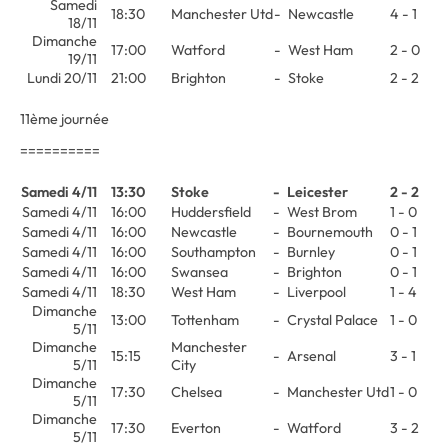
Samedi
18:30
Manchester Utd
-
Newcastle
4 - 1
18/11
Dimanche
17:00
Watford
-
West Ham
2 - 0
19/11
Lundi 20/11
21:00
Brighton
-
Stoke
2 - 2
11ème journée
==========
Samedi 4/11
13:30
Stoke
-
Leicester
2 - 2
Samedi 4/11
16:00
Huddersfield
-
West Brom
1 - 0
Samedi 4/11
16:00
Newcastle
-
Bournemouth
0 - 1
Samedi 4/11
16:00
Southampton
-
Burnley
0 - 1
Samedi 4/11
16:00
Swansea
-
Brighton
0 - 1
Samedi 4/11
18:30
West Ham
-
Liverpool
1 - 4
Dimanche
13:00
Tottenham
-
Crystal Palace
1 - 0
5/11
Dimanche
Manchester
15:15
-
Arsenal
3 - 1
5/11
City
Dimanche
17:30
Chelsea
-
Manchester Utd
1 - 0
5/11
Dimanche
17:30
Everton
-
Watford
3 - 2
5/11