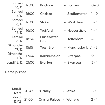
Samedi
16:00
Brighton
-
Burnley
0 - 0
16/12
Samedi
16:00
Chelsea
-
Southampton
1 - 0
16/12
Samedi
16:00
Stoke
-
West Ham
1 - 3
16/12
Samedi
16:00
Watford
-
Huddersfield
1 - 4
16/12
Samedi
Manchester
18:30
-
Tottenham
4 - 1
16/12
City
Dimanche
15:15
West Brom
-
Manchester Utd
1 - 2
17/12
Dimanche
17:30
Bournemouth
-
Liverpool
0 - 4
17/12
Lundi 18/12
21:00
Everton
-
Swansea
3 - 1
17ème journée
==========
Mardi
20:45
Burnley
-
Stoke
1 - 0
12/12
Mardi
21:00
Crystal Palace
-
Watford
2 - 1
12/12