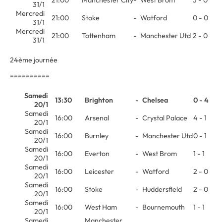
31/1
Mercredi
21:00
Stoke
-
Watford
0 - 0
31/1
Mercredi
21:00
Tottenham
-
Manchester Utd
2 - 0
31/1
24ème journée
==========
Samedi
13:30
Brighton
-
Chelsea
0 - 4
20/1
Samedi
16:00
Arsenal
-
Crystal Palace
4 - 1
20/1
Samedi
16:00
Burnley
-
Manchester Utd
0 - 1
20/1
Samedi
16:00
Everton
-
West Brom
1 - 1
20/1
Samedi
16:00
Leicester
-
Watford
2 - 0
20/1
Samedi
16:00
Stoke
-
Huddersfield
2 - 0
20/1
Samedi
16:00
West Ham
-
Bournemouth
1 - 1
20/1
Samedi
Manchester