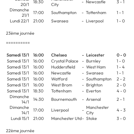
18:30
-
Newcastle
3 - 1
20/1
City
Dimanche
17:00
Southampton
-
Tottenham
1 - 1
21/1
Lundi 22/1
21:00
Swansea
-
Liverpool
1 - 0
23ème journée
==========
Samedi 13/1
16:00
Chelsea
-
Leicester
0 - 0
Samedi 13/1
16:00
Crystal Palace
-
Burnley
1 - 0
Samedi 13/1
16:00
Huddersfield
-
West Ham
1 - 4
Samedi 13/1
16:00
Newcastle
-
Swansea
1 - 1
Samedi 13/1
16:00
Watford
-
Southampton
2 - 2
Samedi 13/1
16:00
West Brom
-
Brighton
2 - 0
Samedi 13/1
18:30
Tottenham
-
Everton
4 - 0
Dimanche
14:30
Bournemouth
-
Arsenal
2 - 1
14/1
Dimanche
Manchester
17:00
Liverpool
-
4 - 3
14/1
City
Lundi 15/1
21:00
Manchester Utd
-
Stoke
3 - 0
22ème journée