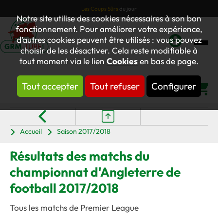
Les Coups Sûrs
du jour
Notre site utilise des cookies nécessaires à son bon
fonctionnement. Pour améliorer votre expérience,
d’autres cookies peuvent être utilisés : vous pouvez
choisir de les désactiver. Cela reste modifiable à
Mon
tout moment via le lien
Cookies
en bas de page.
compte
Tout accepter
Tout refuser
Configurer
Panier
Accueil
Saison 2017/2018
Résultats des matchs du
championnat d'Angleterre de
football 2017/2018
Tous les matchs de Premier League