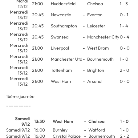
Mardi
21:00
Huddersfield
-
Chelsea
1 - 3
12/12
Mercredi
20:45
Newcastle
-
Everton
0 - 1
13/12
Mercredi
20:45
Southampton
-
Leicester
1 - 4
13/12
Mercredi
20:45
Swansea
-
Manchester City
0 - 4
13/12
Mercredi
21:00
Liverpool
-
West Brom
0 - 0
13/12
Mercredi
21:00
Manchester Utd
-
Bournemouth
1 - 0
13/12
Mercredi
21:00
Tottenham
-
Brighton
2 - 0
13/12
Mercredi
21:00
West Ham
-
Arsenal
0 - 0
13/12
16ème journée
==========
Samedi
13:30
West Ham
-
Chelsea
1 - 0
9/12
Samedi 9/12
16:00
Burnley
-
Watford
1 - 0
Samedi 9/12
16:00
Crystal Palace
-
Bournemouth
2 - 2