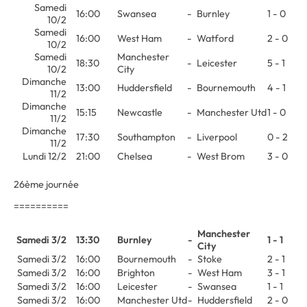
Samedi
16:00
Swansea
-
Burnley
1 - 0
10/2
Samedi
16:00
West Ham
-
Watford
2 - 0
10/2
Samedi
Manchester
18:30
-
Leicester
5 - 1
10/2
City
Dimanche
13:00
Huddersfield
-
Bournemouth
4 - 1
11/2
Dimanche
15:15
Newcastle
-
Manchester Utd
1 - 0
11/2
Dimanche
17:30
Southampton
-
Liverpool
0 - 2
11/2
Lundi 12/2
21:00
Chelsea
-
West Brom
3 - 0
26ème journée
==========
Manchester
Samedi 3/2
13:30
Burnley
-
1 - 1
City
Samedi 3/2
16:00
Bournemouth
-
Stoke
2 - 1
Samedi 3/2
16:00
Brighton
-
West Ham
3 - 1
Samedi 3/2
16:00
Leicester
-
Swansea
1 - 1
Samedi 3/2
16:00
Manchester Utd
-
Huddersfield
2 - 0