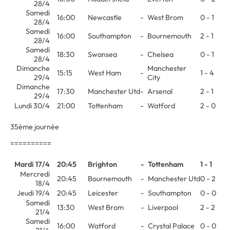
28/4
Samedi
16:00
Newcastle
-
West Brom
0 - 1
28/4
Samedi
16:00
Southampton
-
Bournemouth
2 - 1
28/4
Samedi
18:30
Swansea
-
Chelsea
0 - 1
28/4
Dimanche
Manchester
15:15
West Ham
-
1 - 4
29/4
City
Dimanche
17:30
Manchester Utd
-
Arsenal
2 - 1
29/4
Lundi 30/4
21:00
Tottenham
-
Watford
2 - 0
35ème journée
==========
Mardi 17/4
20:45
Brighton
-
Tottenham
1 - 1
Mercredi
20:45
Bournemouth
-
Manchester Utd
0 - 2
18/4
Jeudi 19/4
20:45
Leicester
-
Southampton
0 - 0
Samedi
13:30
West Brom
-
Liverpool
2 - 2
21/4
Samedi
16:00
Watford
-
Crystal Palace
0 - 0