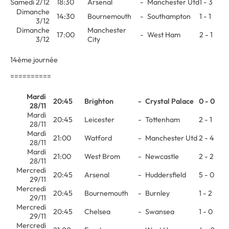
Samedi 2/12
18:30
Arsenal
-
Manchester Utd
1 - 3
Dimanche
14:30
Bournemouth
-
Southampton
1 - 1
3/12
Dimanche
Manchester
17:00
-
West Ham
2 - 1
3/12
City
14ème journée
==========
Mardi
20:45
Brighton
-
Crystal Palace
0 - 0
28/11
Mardi
20:45
Leicester
-
Tottenham
2 - 1
28/11
Mardi
21:00
Watford
-
Manchester Utd
2 - 4
28/11
Mardi
21:00
West Brom
-
Newcastle
2 - 2
28/11
Mercredi
20:45
Arsenal
-
Huddersfield
5 - 0
29/11
Mercredi
20:45
Bournemouth
-
Burnley
1 - 2
29/11
Mercredi
20:45
Chelsea
-
Swansea
1 - 0
29/11
Mercredi