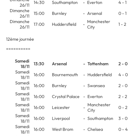
14:30
Southampton
-
Everton
4 - 1
26/11
Dimanche
15:00
Burnley
-
Arsenal
0 - 1
26/11
Dimanche
Manchester
17:00
Huddersfield
-
1 - 2
26/11
City
12ème journée
==========
Samedi
13:30
Arsenal
-
Tottenham
2 - 0
18/11
Samedi
16:00
Bournemouth
-
Huddersfield
4 - 0
18/11
Samedi
16:00
Burnley
-
Swansea
2 - 0
18/11
Samedi
16:00
Crystal Palace
-
Everton
2 - 2
18/11
Samedi
Manchester
16:00
Leicester
-
0 - 2
18/11
City
Samedi
16:00
Liverpool
-
Southampton
3 - 0
18/11
Samedi
16:00
West Brom
-
Chelsea
0 - 4
18/11