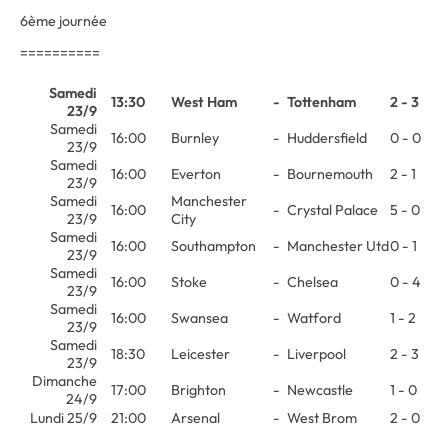
6ème journée
==========
Samedi
13:30
West Ham
-
Tottenham
2 - 3
23/9
Samedi
16:00
Burnley
-
Huddersfield
0 - 0
23/9
Samedi
16:00
Everton
-
Bournemouth
2 - 1
23/9
Samedi
Manchester
16:00
-
Crystal Palace
5 - 0
23/9
City
Samedi
16:00
Southampton
-
Manchester Utd
0 - 1
23/9
Samedi
16:00
Stoke
-
Chelsea
0 - 4
23/9
Samedi
16:00
Swansea
-
Watford
1 - 2
23/9
Samedi
18:30
Leicester
-
Liverpool
2 - 3
23/9
Dimanche
17:00
Brighton
-
Newcastle
1 - 0
24/9
Lundi 25/9
21:00
Arsenal
-
West Brom
2 - 0