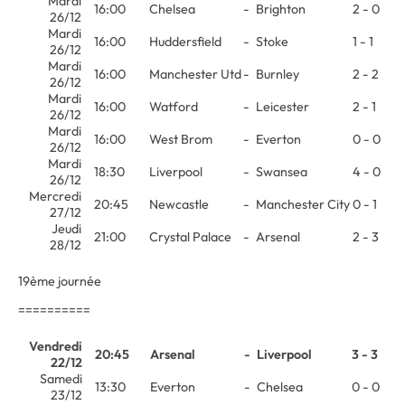
Mardi
16:00
Chelsea
-
Brighton
2 - 0
26/12
Mardi
16:00
Huddersfield
-
Stoke
1 - 1
26/12
Mardi
16:00
Manchester Utd
-
Burnley
2 - 2
26/12
Mardi
16:00
Watford
-
Leicester
2 - 1
26/12
Mardi
16:00
West Brom
-
Everton
0 - 0
26/12
Mardi
18:30
Liverpool
-
Swansea
4 - 0
26/12
Mercredi
20:45
Newcastle
-
Manchester City
0 - 1
27/12
Jeudi
21:00
Crystal Palace
-
Arsenal
2 - 3
28/12
19ème journée
==========
Vendredi
20:45
Arsenal
-
Liverpool
3 - 3
22/12
Samedi
13:30
Everton
-
Chelsea
0 - 0
23/12