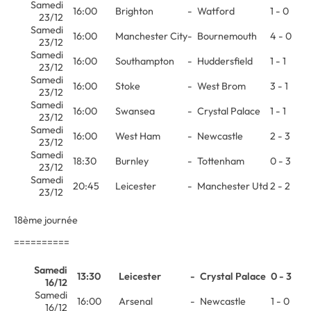
Samedi
16:00
Brighton
-
Watford
1 - 0
23/12
Samedi
16:00
Manchester City
-
Bournemouth
4 - 0
23/12
Samedi
16:00
Southampton
-
Huddersfield
1 - 1
23/12
Samedi
16:00
Stoke
-
West Brom
3 - 1
23/12
Samedi
16:00
Swansea
-
Crystal Palace
1 - 1
23/12
Samedi
16:00
West Ham
-
Newcastle
2 - 3
23/12
Samedi
18:30
Burnley
-
Tottenham
0 - 3
23/12
Samedi
20:45
Leicester
-
Manchester Utd
2 - 2
23/12
18ème journée
==========
Samedi
13:30
Leicester
-
Crystal Palace
0 - 3
16/12
Samedi
16:00
Arsenal
-
Newcastle
1 - 0
16/12