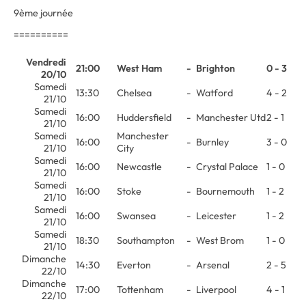
9ème journée
==========
Vendredi
21:00
West Ham
-
Brighton
0 - 3
20/10
Samedi
13:30
Chelsea
-
Watford
4 - 2
21/10
Samedi
16:00
Huddersfield
-
Manchester Utd
2 - 1
21/10
Samedi
Manchester
16:00
-
Burnley
3 - 0
21/10
City
Samedi
16:00
Newcastle
-
Crystal Palace
1 - 0
21/10
Samedi
16:00
Stoke
-
Bournemouth
1 - 2
21/10
Samedi
16:00
Swansea
-
Leicester
1 - 2
21/10
Samedi
18:30
Southampton
-
West Brom
1 - 0
21/10
Dimanche
14:30
Everton
-
Arsenal
2 - 5
22/10
Dimanche
17:00
Tottenham
-
Liverpool
4 - 1
22/10