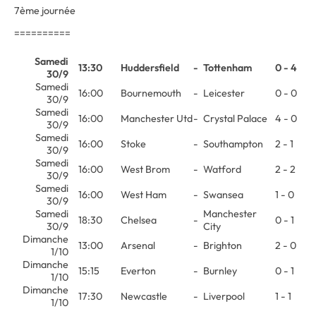
7ème journée
==========
Samedi
13:30
Huddersfield
-
Tottenham
0 - 4
30/9
Samedi
16:00
Bournemouth
-
Leicester
0 - 0
30/9
Samedi
16:00
Manchester Utd
-
Crystal Palace
4 - 0
30/9
Samedi
16:00
Stoke
-
Southampton
2 - 1
30/9
Samedi
16:00
West Brom
-
Watford
2 - 2
30/9
Samedi
16:00
West Ham
-
Swansea
1 - 0
30/9
Samedi
Manchester
18:30
Chelsea
-
0 - 1
30/9
City
Dimanche
13:00
Arsenal
-
Brighton
2 - 0
1/10
Dimanche
15:15
Everton
-
Burnley
0 - 1
1/10
Dimanche
17:30
Newcastle
-
Liverpool
1 - 1
1/10