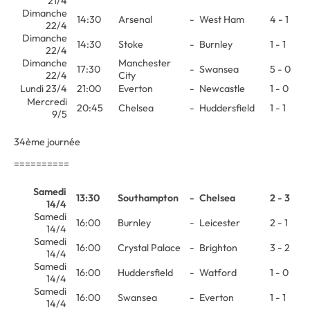
21/4
Dimanche
14:30
Arsenal
-
West Ham
4 - 1
22/4
Dimanche
14:30
Stoke
-
Burnley
1 - 1
22/4
Dimanche
Manchester
17:30
-
Swansea
5 - 0
22/4
City
Lundi 23/4
21:00
Everton
-
Newcastle
1 - 0
Mercredi
20:45
Chelsea
-
Huddersfield
1 - 1
9/5
34ème journée
==========
Samedi
13:30
Southampton
-
Chelsea
2 - 3
14/4
Samedi
16:00
Burnley
-
Leicester
2 - 1
14/4
Samedi
16:00
Crystal Palace
-
Brighton
3 - 2
14/4
Samedi
16:00
Huddersfield
-
Watford
1 - 0
14/4
Samedi
16:00
Swansea
-
Everton
1 - 1
14/4