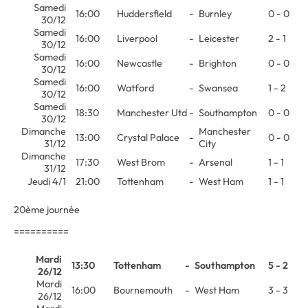
Samedi
16:00
Huddersfield
-
Burnley
0 - 0
30/12
Samedi
16:00
Liverpool
-
Leicester
2 - 1
30/12
Samedi
16:00
Newcastle
-
Brighton
0 - 0
30/12
Samedi
16:00
Watford
-
Swansea
1 - 2
30/12
Samedi
18:30
Manchester Utd
-
Southampton
0 - 0
30/12
Dimanche
Manchester
13:00
Crystal Palace
-
0 - 0
31/12
City
Dimanche
17:30
West Brom
-
Arsenal
1 - 1
31/12
Jeudi 4/1
21:00
Tottenham
-
West Ham
1 - 1
20ème journée
==========
Mardi
13:30
Tottenham
-
Southampton
5 - 2
26/12
Mardi
16:00
Bournemouth
-
West Ham
3 - 3
26/12