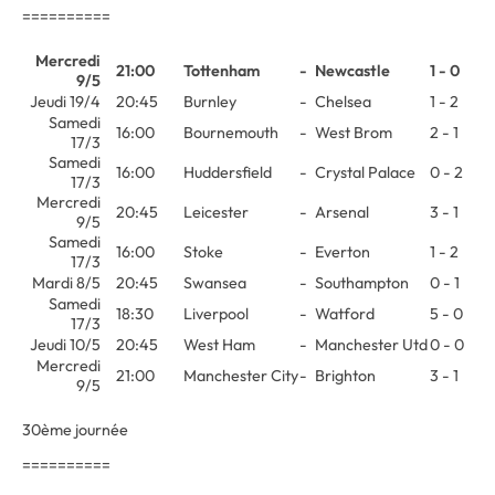
==========
Mercredi
21:00
Tottenham
-
Newcastle
1 - 0
9/5
Jeudi 19/4
20:45
Burnley
-
Chelsea
1 - 2
Samedi
16:00
Bournemouth
-
West Brom
2 - 1
17/3
Samedi
16:00
Huddersfield
-
Crystal Palace
0 - 2
17/3
Mercredi
20:45
Leicester
-
Arsenal
3 - 1
9/5
Samedi
16:00
Stoke
-
Everton
1 - 2
17/3
Mardi 8/5
20:45
Swansea
-
Southampton
0 - 1
Samedi
18:30
Liverpool
-
Watford
5 - 0
17/3
Jeudi 10/5
20:45
West Ham
-
Manchester Utd
0 - 0
Mercredi
21:00
Manchester City
-
Brighton
3 - 1
9/5
30ème journée
==========