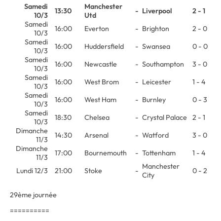
Samedi
Manchester
13:30
-
Liverpool
2 - 1
10/3
Utd
Samedi
16:00
Everton
-
Brighton
2 - 0
10/3
Samedi
16:00
Huddersfield
-
Swansea
0 - 0
10/3
Samedi
16:00
Newcastle
-
Southampton
3 - 0
10/3
Samedi
16:00
West Brom
-
Leicester
1 - 4
10/3
Samedi
16:00
West Ham
-
Burnley
0 - 3
10/3
Samedi
18:30
Chelsea
-
Crystal Palace
2 - 1
10/3
Dimanche
14:30
Arsenal
-
Watford
3 - 0
11/3
Dimanche
17:00
Bournemouth
-
Tottenham
1 - 4
11/3
Manchester
Lundi 12/3
21:00
Stoke
-
0 - 2
City
29ème journée
==========