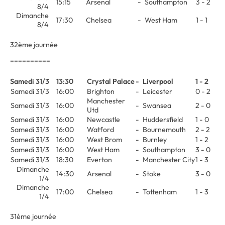
15:15
Arsenal
-
Southampton
3 - 2
8/4
Dimanche
17:30
Chelsea
-
West Ham
1 - 1
8/4
32ème journée
==========
Samedi 31/3
13:30
Crystal Palace
-
Liverpool
1 - 2
Samedi 31/3
16:00
Brighton
-
Leicester
0 - 2
Manchester
Samedi 31/3
16:00
-
Swansea
2 - 0
Utd
Samedi 31/3
16:00
Newcastle
-
Huddersfield
1 - 0
Samedi 31/3
16:00
Watford
-
Bournemouth
2 - 2
Samedi 31/3
16:00
West Brom
-
Burnley
1 - 2
Samedi 31/3
16:00
West Ham
-
Southampton
3 - 0
Samedi 31/3
18:30
Everton
-
Manchester City
1 - 3
Dimanche
14:30
Arsenal
-
Stoke
3 - 0
1/4
Dimanche
17:00
Chelsea
-
Tottenham
1 - 3
1/4
31ème journée