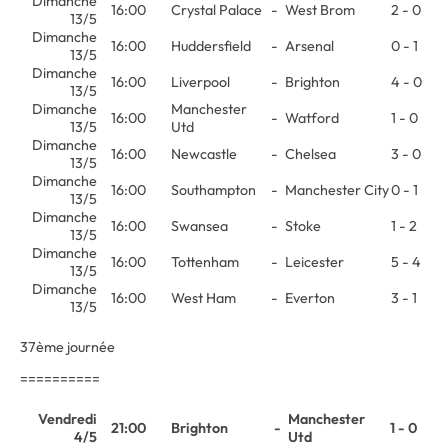
Dimanche
16:00
Crystal Palace
-
West Brom
2 - 0
13/5
Dimanche
16:00
Huddersfield
-
Arsenal
0 - 1
13/5
Dimanche
16:00
Liverpool
-
Brighton
4 - 0
13/5
Dimanche
Manchester
16:00
-
Watford
1 - 0
13/5
Utd
Dimanche
16:00
Newcastle
-
Chelsea
3 - 0
13/5
Dimanche
16:00
Southampton
-
Manchester City
0 - 1
13/5
Dimanche
16:00
Swansea
-
Stoke
1 - 2
13/5
Dimanche
16:00
Tottenham
-
Leicester
5 - 4
13/5
Dimanche
16:00
West Ham
-
Everton
3 - 1
13/5
37ème journée
==========
Vendredi
Manchester
21:00
Brighton
-
1 - 0
4/5
Utd