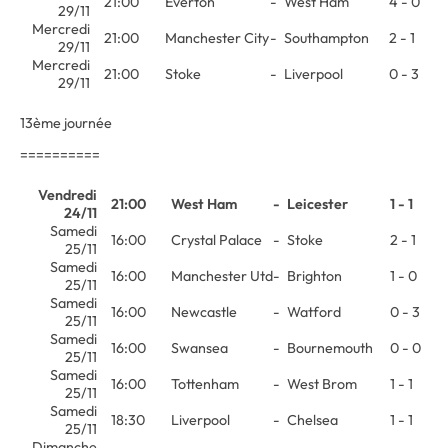
21:00
Everton
-
West Ham
4 - 0
29/11
Mercredi
21:00
Manchester City
-
Southampton
2 - 1
29/11
Mercredi
21:00
Stoke
-
Liverpool
0 - 3
29/11
13ème journée
==========
Vendredi
21:00
West Ham
-
Leicester
1 - 1
24/11
Samedi
16:00
Crystal Palace
-
Stoke
2 - 1
25/11
Samedi
16:00
Manchester Utd
-
Brighton
1 - 0
25/11
Samedi
16:00
Newcastle
-
Watford
0 - 3
25/11
Samedi
16:00
Swansea
-
Bournemouth
0 - 0
25/11
Samedi
16:00
Tottenham
-
West Brom
1 - 1
25/11
Samedi
18:30
Liverpool
-
Chelsea
1 - 1
25/11
Dimanche