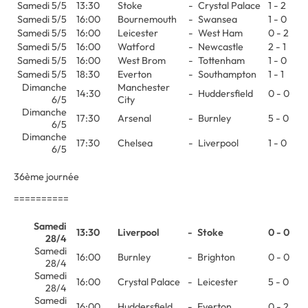
Samedi 5/5
13:30
Stoke
-
Crystal Palace
1 - 2
Samedi 5/5
16:00
Bournemouth
-
Swansea
1 - 0
Samedi 5/5
16:00
Leicester
-
West Ham
0 - 2
Samedi 5/5
16:00
Watford
-
Newcastle
2 - 1
Samedi 5/5
16:00
West Brom
-
Tottenham
1 - 0
Samedi 5/5
18:30
Everton
-
Southampton
1 - 1
Dimanche
Manchester
14:30
-
Huddersfield
0 - 0
6/5
City
Dimanche
17:30
Arsenal
-
Burnley
5 - 0
6/5
Dimanche
17:30
Chelsea
-
Liverpool
1 - 0
6/5
36ème journée
==========
Samedi
13:30
Liverpool
-
Stoke
0 - 0
28/4
Samedi
16:00
Burnley
-
Brighton
0 - 0
28/4
Samedi
16:00
Crystal Palace
-
Leicester
5 - 0
28/4
Samedi
16:00
Huddersfield
-
Everton
0 - 2