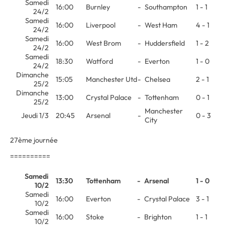
Samedi
16:00
Burnley
-
Southampton
1 - 1
24/2
Samedi
16:00
Liverpool
-
West Ham
4 - 1
24/2
Samedi
16:00
West Brom
-
Huddersfield
1 - 2
24/2
Samedi
18:30
Watford
-
Everton
1 - 0
24/2
Dimanche
15:05
Manchester Utd
-
Chelsea
2 - 1
25/2
Dimanche
13:00
Crystal Palace
-
Tottenham
0 - 1
25/2
Manchester
Jeudi 1/3
20:45
Arsenal
-
0 - 3
City
27ème journée
==========
Samedi
13:30
Tottenham
-
Arsenal
1 - 0
10/2
Samedi
16:00
Everton
-
Crystal Palace
3 - 1
10/2
Samedi
16:00
Stoke
-
Brighton
1 - 1
10/2