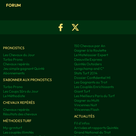
FORUM
150 Chevaux par An
PRONOSTICS
Gagner à la Roulette
Les Chevaux du Jour
Le Matelassier Expert
Turbo Prono
Deauville Express
Chevaux repérés
Quintés Outsiders
Jeu simple gagnant Quinté
Longchamp and C°
Abonnements
Stats Turf 2014
Dossier Confidentiel MI
S'ABONNER AUX PRONOSTICS
Les Gagnants au Trot
Turbo Prono
Les Couplés Enrichissants
Les Coups Sûrs du Jour
Giant Turf
Le Méthodiste
Les Meilleurs Paris du Turf
Gagner au Multi
CHEVAUX REPÉRÉS
Vincennes Nuit
Chevaux repérés
Vincennes Flash
Résultats des chevaux
ACTUALITÉS
MÉTHODES TURF
Fil d'infos
My-grmturf
Arrivées et rapports Quintés
Les couplés illimités
Grand National du Trot