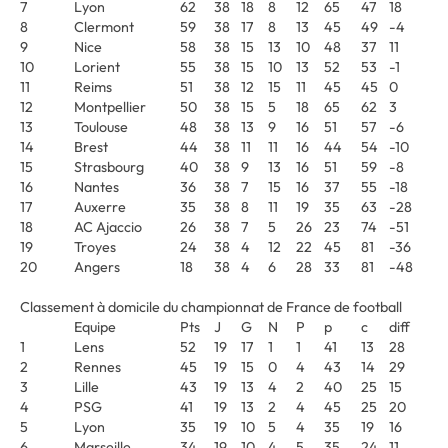
7
Lyon
62
38
18
8
12
65
47
18
8
Clermont
59
38
17
8
13
45
49
-4
9
Nice
58
38
15
13
10
48
37
11
10
Lorient
55
38
15
10
13
52
53
-1
11
Reims
51
38
12
15
11
45
45
0
12
Montpellier
50
38
15
5
18
65
62
3
13
Toulouse
48
38
13
9
16
51
57
-6
14
Brest
44
38
11
11
16
44
54
-10
15
Strasbourg
40
38
9
13
16
51
59
-8
16
Nantes
36
38
7
15
16
37
55
-18
17
Auxerre
35
38
8
11
19
35
63
-28
18
AC Ajaccio
26
38
7
5
26
23
74
-51
19
Troyes
24
38
4
12
22
45
81
-36
20
Angers
18
38
4
6
28
33
81
-48
Classement à domicile du championnat de France de football
Equipe
Pts
J
G
N
P
p
c
diff
1
Lens
52
19
17
1
1
41
13
28
2
Rennes
45
19
15
0
4
43
14
29
3
Lille
43
19
13
4
2
40
25
15
4
PSG
41
19
13
2
4
45
25
20
5
Lyon
35
19
10
5
4
35
19
16
6
Marseille
34
19
10
4
5
35
24
11