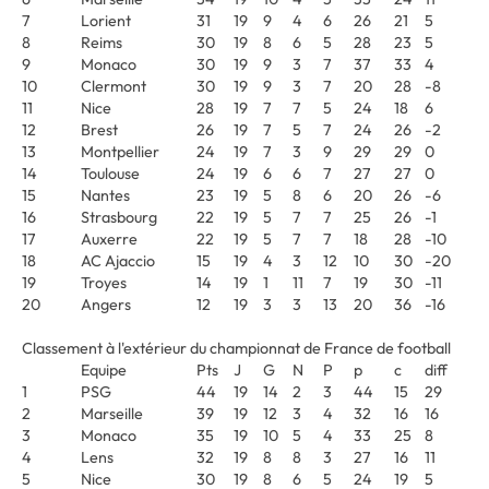
7
Lorient
31
19
9
4
6
26
21
5
8
Reims
30
19
8
6
5
28
23
5
9
Monaco
30
19
9
3
7
37
33
4
10
Clermont
30
19
9
3
7
20
28
-8
11
Nice
28
19
7
7
5
24
18
6
12
Brest
26
19
7
5
7
24
26
-2
13
Montpellier
24
19
7
3
9
29
29
0
14
Toulouse
24
19
6
6
7
27
27
0
15
Nantes
23
19
5
8
6
20
26
-6
16
Strasbourg
22
19
5
7
7
25
26
-1
17
Auxerre
22
19
5
7
7
18
28
-10
18
AC Ajaccio
15
19
4
3
12
10
30
-20
19
Troyes
14
19
1
11
7
19
30
-11
20
Angers
12
19
3
3
13
20
36
-16
Classement à l'extérieur du championnat de France de football
Equipe
Pts
J
G
N
P
p
c
diff
1
PSG
44
19
14
2
3
44
15
29
2
Marseille
39
19
12
3
4
32
16
16
3
Monaco
35
19
10
5
4
33
25
8
4
Lens
32
19
8
8
3
27
16
11
5
Nice
30
19
8
6
5
24
19
5