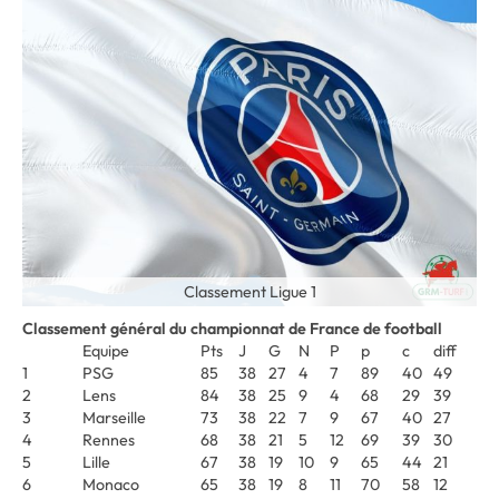
Classement Ligue 1
Classement général du championnat de France de football
Equipe
Pts
J
G
N
P
p
c
diff
1
PSG
85
38
27
4
7
89
40
49
2
Lens
84
38
25
9
4
68
29
39
3
Marseille
73
38
22
7
9
67
40
27
4
Rennes
68
38
21
5
12
69
39
30
5
Lille
67
38
19
10
9
65
44
21
6
Monaco
65
38
19
8
11
70
58
12