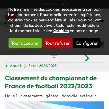
Les Coups Sûrs
du jour
Notre site utilise des cookies nécessaires à son bon
fonctionnement. Pour améliorer votre expérience,
d’autres cookies peuvent être utilisés : vous pouvez
choisir de les désactiver. Cela reste modifiable à
Mon
tout moment via le lien
Cookies
en bas de page.
compte
Tout accepter
Tout refuser
Configurer
Panier
Accueil
Saison 2022/2023
Classement du championnat de
France de football 2022/2023
Ligue 1 : classements : général, domicile, extérieur.