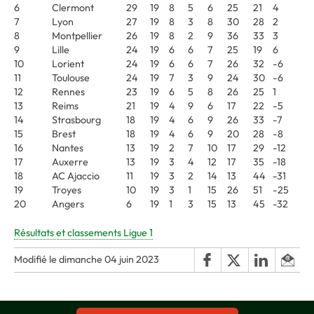
6
Clermont
29
19
8
5
6
25
21
4
7
Lyon
27
19
8
3
8
30
28
2
8
Montpellier
26
19
8
2
9
36
33
3
9
Lille
24
19
6
6
7
25
19
6
10
Lorient
24
19
6
6
7
26
32
-6
11
Toulouse
24
19
7
3
9
24
30
-6
12
Rennes
23
19
6
5
8
26
25
1
13
Reims
21
19
4
9
6
17
22
-5
14
Strasbourg
18
19
4
6
9
26
33
-7
15
Brest
18
19
4
6
9
20
28
-8
16
Nantes
13
19
2
7
10
17
29
-12
17
Auxerre
13
19
3
4
12
17
35
-18
18
AC Ajaccio
11
19
3
2
14
13
44
-31
19
Troyes
10
19
3
1
15
26
51
-25
20
Angers
6
19
1
3
15
13
45
-32
Résultats et classements Ligue 1
Modifié le dimanche 04 juin 2023