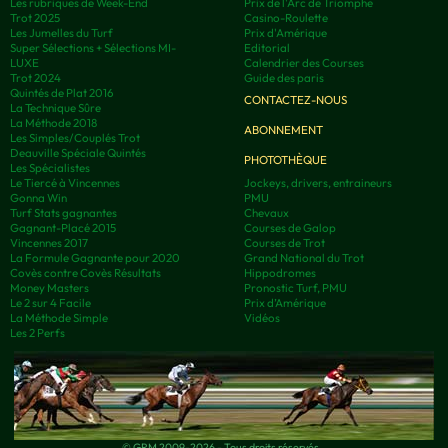
Les rubriques de Week-End
Prix de l'Arc de Triomphe
Trot 2025
Casino-Roulette
Les Jumelles du Turf
Prix d'Amérique
Super Sélections + Sélections MI-
Editorial
LUXE
Calendrier des Courses
Trot 2024
Guide des paris
Quintés de Plat 2016
CONTACTEZ-NOUS
La Technique Sûre
La Méthode 2018
ABONNEMENT
Les Simples/Couplés Trot
Deauville Spéciale Quintés
PHOTOTHÈQUE
Les Spécialistes
Le Tiercé à Vincennes
Jockeys, drivers, entraineurs
Gonna Win
PMU
Turf Stats gagnantes
Chevaux
Gagnant-Placé 2015
Courses de Galop
Vincennes 2017
Courses de Trot
La Formule Gagnante pour 2020
Grand National du Trot
Covès contre Covès Résultats
Hippodromes
Money Masters
Pronostic Turf, PMU
Le 2 sur 4 Facile
Prix d’Amérique
La Méthode Simple
Vidéos
Les 2 Perfs
© GRM 2009-2026 - Tous droits réservés