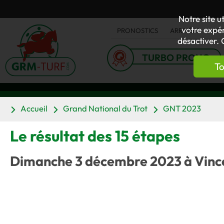
Notre site u
votre expér
PRONOSTICS
ARRIVÉES
AC
désactiver. 
TURBO PRONO
To
Accueil
Grand National du Trot
GNT 2023
Le résultat des 15 étapes
Dimanche 3 décembre 2023 à Vinc