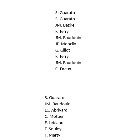
S. Guarato
S. Guarato
JM. Bazire
F. Terry
JM. Baudouin
JP. Monclin
G. Gillot
F. Terry
JM. Baudouin
C. Dreux
S. Guarato
JM. Baudouin
LC. Abrivard
C. Mottier
F. Leblanc
F. Souloy
F. Marty