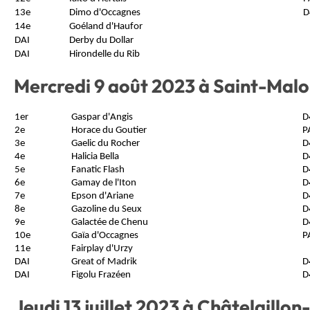
13e
Dimo d'Occagnes
D
14e
Goéland d'Haufor
DAI
Derby du Dollar
DAI
Hirondelle du Rib
Mercredi 9 août 2023 à Saint-Malo
1er
Gaspar d'Angis
D
2e
Horace du Goutier
P
3e
Gaelic du Rocher
D
4e
Halicia Bella
D
5e
Fanatic Flash
D
6e
Gamay de l'Iton
D
7e
Epson d'Ariane
D
8e
Gazoline du Seux
D
9e
Galactée de Chenu
D
10e
Gaïa d'Occagnes
P
11e
Fairplay d'Urzy
DAI
Great of Madrik
D
DAI
Figolu Frazéen
D
Jeudi 13 juillet 2023 à Châtelaillon