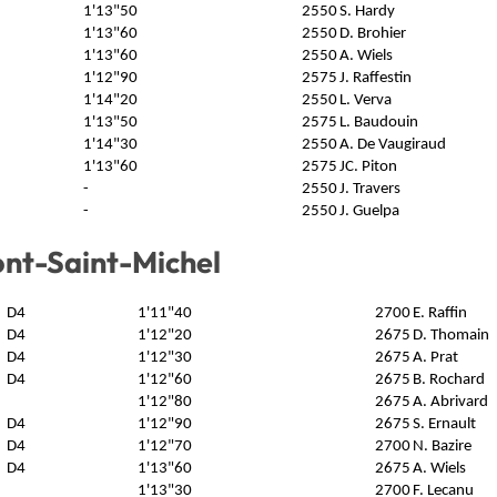
1'13"50
2550
S. Hardy
1'13"60
2550
D. Brohier
1'13"60
2550
A. Wiels
1'12"90
2575
J. Raffestin
1'14"20
2550
L. Verva
1'13"50
2575
L. Baudouin
1'14"30
2550
A. De Vaugiraud
1'13"60
2575
JC. Piton
-
2550
J. Travers
-
2550
J. Guelpa
nt-Saint-Michel
D4
1'11"40
2700
E. Raffin
D4
1'12"20
2675
D. Thomain
D4
1'12"30
2675
A. Prat
D4
1'12"60
2675
B. Rochard
1'12"80
2675
A. Abrivard
D4
1'12"90
2675
S. Ernault
D4
1'12"70
2700
N. Bazire
D4
1'13"60
2675
A. Wiels
1'13"30
2700
F. Lecanu