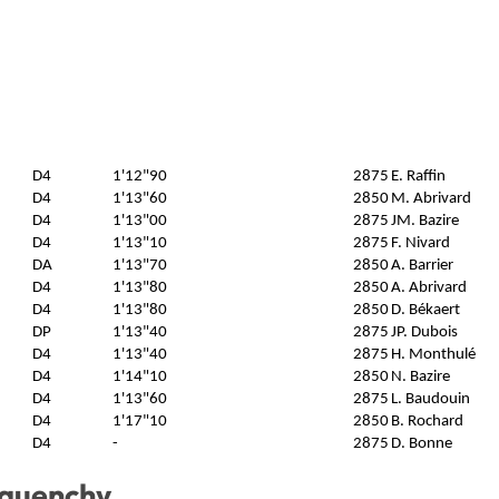
D4
1'12"90
2875
E. Raffin
D4
1'13"60
2850
M. Abrivard
D4
1'13"00
2875
JM. Bazire
D4
1'13"10
2875
F. Nivard
DA
1'13"70
2850
A. Barrier
D4
1'13"80
2850
A. Abrivard
D4
1'13"80
2850
D. Békaert
DP
1'13"40
2875
JP. Dubois
D4
1'13"40
2875
H. Monthulé
D4
1'14"10
2850
N. Bazire
D4
1'13"60
2875
L. Baudouin
D4
1'17"10
2850
B. Rochard
D4
-
2875
D. Bonne
uquenchy