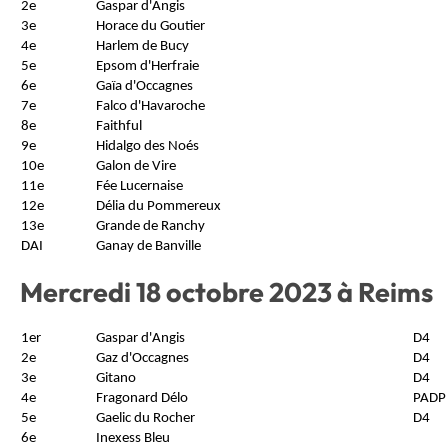
2e
Gaspar d'Angis
3e
Horace du Goutier
4e
Harlem de Bucy
5e
Epsom d'Herfraie
6e
Gaïa d'Occagnes
7e
Falco d'Havaroche
8e
Faithful
9e
Hidalgo des Noés
10e
Galon de Vire
11e
Fée Lucernaise
12e
Délia du Pommereux
13e
Grande de Ranchy
DAI
Ganay de Banville
Mercredi 18 octobre 2023 à Reims
1er
Gaspar d'Angis
D4
2e
Gaz d'Occagnes
D4
3e
Gitano
D4
4e
Fragonard Délo
PADP
5e
Gaelic du Rocher
D4
6e
Inexess Bleu