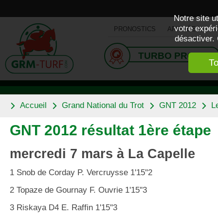
Notre site 
votre expéri
PRONOSTICS
ARRIVÉES
A
désactiver.
TURBO PRONO
To
Accueil
Grand National du Trot
GNT 2012
L
GNT 2012 résultat 1ère étape
mercredi 7 mars à La Capelle
1 Snob de Corday P. Vercruysse 1'15''2
2 Topaze de Gournay F. Ouvrie 1'15''3
3 Riskaya D4 E. Raffin 1'15''3