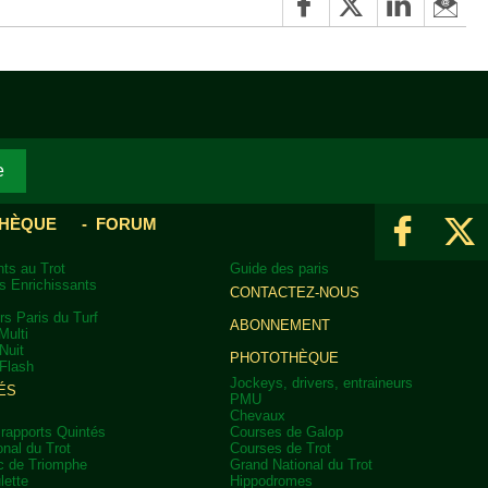
HÈQUE
FORUM
ts au Trot
Guide des paris
s Enrichissants
CONTACTEZ-NOUS
rs Paris du Turf
ABONNEMENT
Multi
Nuit
PHOTOTHÈQUE
Flash
Jockeys, drivers, entraineurs
ÉS
PMU
Chevaux
 rapports Quintés
Courses de Galop
nal du Trot
Courses de Trot
rc de Triomphe
Grand National du Trot
lette
Hippodromes