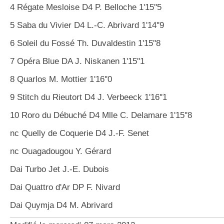
4 Régate Mesloise D4 P. Belloche 1'15''5
5 Saba du Vivier D4 L.-C. Abrivard 1'14''9
6 Soleil du Fossé Th. Duvaldestin 1'15''8
7 Opéra Blue DA J. Niskanen 1'15''1
8 Quarlos M. Mottier 1'16''0
9 Stitch du Rieutort D4 J. Verbeeck 1'16''1
10 Roro du Débuché D4 Mlle C. Delamare 1'15''8
nc Quelly de Coquerie D4 J.-F. Senet
nc Ouagadougou Y. Gérard
Dai Turbo Jet J.-E. Dubois
Dai Quattro d'Ar DP F. Nivard
Dai Quymja D4 M. Abrivard