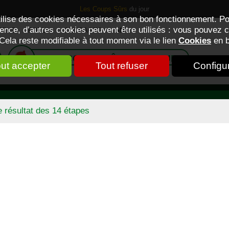
Les Coups Sûrs
du jour
utilise des cookies nécessaires à son bon fonctionnement. Po
ence, d’autres cookies peuvent être utilisés : vous pouvez c
CTUS
FORUM
OUVRAGES
GNT
 Cela reste modifiable à tout moment via le lien
Cookies
en b
LES COUPS SÛRS DU JOUR
ut accepter
Tout refuser
Configu
e résultat des 14 étapes