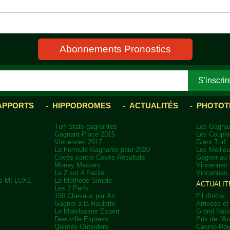
Abonnements Pronostics
RAPPORTS
HIPPODROMES
ACTUALITÉS
PHOTOT
Turf Stats gagnantes
Les Gagnan
Gagnant-Placé 2015
Les Couplé
Vincennes 2017
Giant Turf
La Formule Gagnante pour 2020
Les Meilleu
Covès contre Covès Résultats
Gagner au 
Money Masters
Vincennes 
Le 2 sur 4 Facile
Vincennes 
ns MI-LUXE
La Méthode Simple
ACTUALIT
Les 2 Perfs
150 Chevaux par An
Fil d'infos
Gagner à la Roulette
Arrivées et
Le Matelassier Expert
Grand Natio
Deauville Express
Prix de l'A
Quintés Outsiders
Casino-Rou