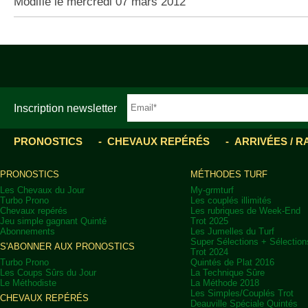
Modifié le mercredi 07 mars 2012
Inscription newsletter
PRONOSTICS
CHEVAUX REPÉRÉS
ARRIVÉES / 
PRONOSTICS
MÉTHODES TURF
Les Chevaux du Jour
My-grmturf
Turbo Prono
Les couplés illimités
Chevaux repérés
Les rubriques de Week-End
Jeu simple gagnant Quinté
Trot 2025
Abonnements
Les Jumelles du Turf
Super Sélections + Sélectio
S'ABONNER AUX PRONOSTICS
Trot 2024
Turbo Prono
Quintés de Plat 2016
Les Coups Sûrs du Jour
La Technique Sûre
Le Méthodiste
La Méthode 2018
Les Simples/Couplés Trot
CHEVAUX REPÉRÉS
Deauville Spéciale Quintés