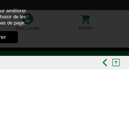
ur améliorer
hoisir de les
as de page.
Panier
Mon compte
rer