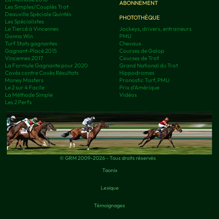
ABONNEMENT
Les Simples/Couplés Trot
Deauville Spéciale Quintés
PHOTOTHÈQUE
Les Spécialistes
Le Tiercé à Vincennes
Jockeys, drivers, entraineurs
Gonna Win
PMU
Turf Stats gagnantes
Chevaux
Gagnant-Placé 2015
Courses de Galop
Vincennes 2017
Courses de Trot
La Formule Gagnante pour 2020
Grand National du Trot
Covès contre Covès Résultats
Hippodromes
Money Masters
Pronostic Turf, PMU
Le 2 sur 4 Facile
Prix d’Amérique
La Méthode Simple
Vidéos
Les 2 Perfs
© GRM 2009-2026 - Tous droits réservés
Taonix
Lexique
Témoignages