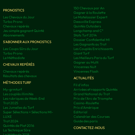
150 Chevaux par An
PRONOSTICS
Gagner à la Roulette
Les Chevaux du Jour
Le Matelassier Expert
Turbo Prono
Deauville Express
Chevaux repérés
Quintés Outsiders
Jeu simple gagnant Quinté
Longchamp and C°
Abonnements
Stats Turf 2014
Dossier Confidentiel MI
S'ABONNER AUX PRONOSTICS
Les Gagnants au Trot
Les Coups Sûrs du Jour
Les Couplés Enrichissants
Turbo Prono
Giant Turf
Le Méthodiste
Les Meilleurs Paris du Turf
Gagner au Multi
CHEVAUX REPÉRÉS
Vincennes Nuit
Chevaux repérés
Vincennes Flash
Résultats des chevaux
ACTUALITÉS
MÉTHODES TURF
Fil d'infos
My-grmturf
Arrivées et rapports Quintés
Les couplés illimités
Grand National du Trot
Les rubriques de Week-End
Prix de l'Arc de Triomphe
Trot 2025
Casino-Roulette
Les Jumelles du Turf
Prix d'Amérique
Super Sélections + Sélections MI-
Editorial
LUXE
Calendrier des Courses
Trot 2024
Guide des paris
Quintés de Plat 2016
CONTACTEZ-NOUS
La Technique Sûre
La Méthode 2018