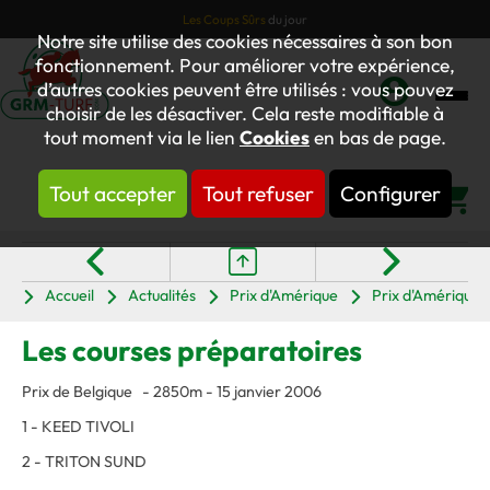
Les Coups Sûrs
du jour
Notre site utilise des cookies nécessaires à son bon
fonctionnement. Pour améliorer votre expérience,
d’autres cookies peuvent être utilisés : vous pouvez
choisir de les désactiver. Cela reste modifiable à
Mon
tout moment via le lien
Cookies
en bas de page.
compte
Tout accepter
Tout refuser
Configurer
Panier
Accueil
Actualités
Prix d'Amérique
Prix d'Amérique
Les courses préparatoires
Prix de Belgique - 2850m - 15 janvier 2006
1 - KEED TIVOLI
2 - TRITON SUND